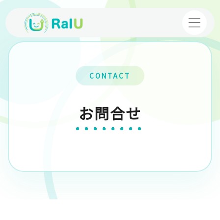
【個別指導】バーチャル家庭教師
CONTACT
【映像授業】VTuber塾
お問合せ
コース・料金案内
体験授業
お申し込み
採用情報
運営企業
プライバシーポリシー