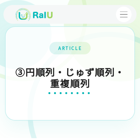
【個別指導】バーチャル家庭教師
ARTICLE
【映像授業】VTuber塾
③円順列・じゅず順列・
コース・料金案内
重複順列
体験授業
お申し込み
採用情報
運営企業
プライバシーポリシー