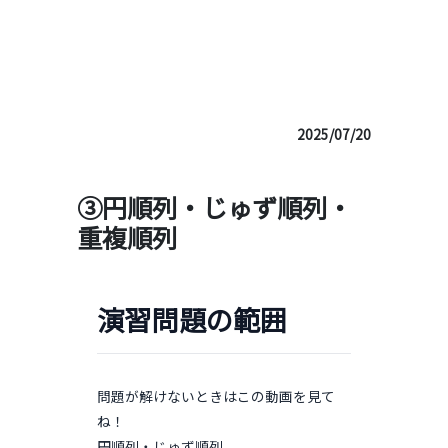
利用規約
特定商取引法に基づく表記
お問い合わせ
生成AIの利用方針について
場合の数
2025/07/20
③円順列・じゅず順列・
重複順列
演習問題の範囲
問題が解けないときはこの動画を見て
ね！
円順列・じゅず順列