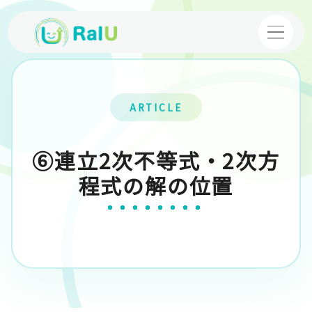
【個別指導】バーチャル家庭教師
ARTICLE
【映像授業】VTuber塾
⑥連立2次不等式・2次方
コース・料金案内
程式の解の位置
体験授業
お申し込み
採用情報
運営企業
プライバシーポリシー