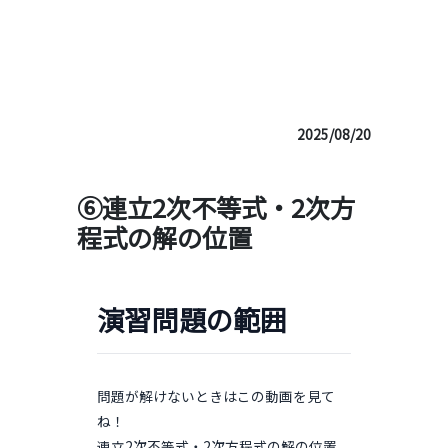
利用規約
特定商取引法に基づく表記
お問い合わせ
生成AIの利用方針について
２次関数
2025/08/20
⑥連立2次不等式・2次方
程式の解の位置
演習問題の範囲
問題が解けないときはこの動画を見て
ね！
連立2次不等式・2次方程式の解の位置