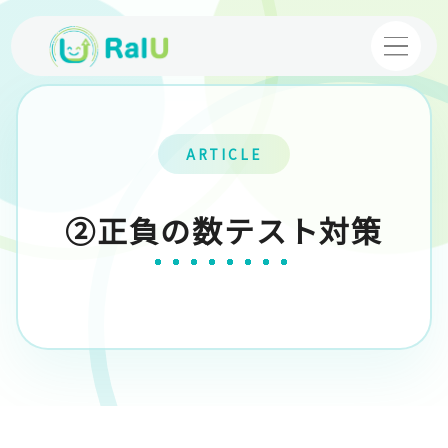
【個別指導】バーチャル家庭教師
ARTICLE
【映像授業】VTuber塾
②正負の数テスト対策
コース・料金案内
体験授業
お申し込み
採用情報
運営企業
プライバシーポリシー