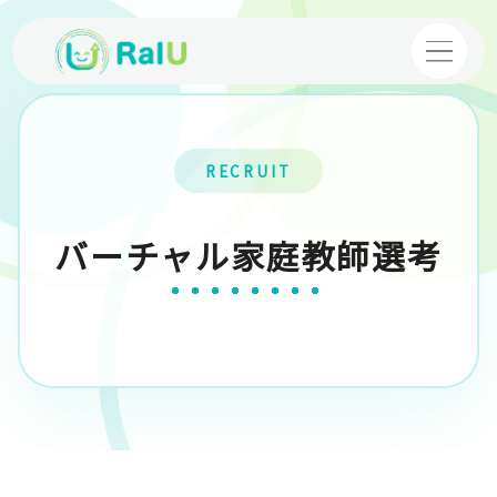
【個別指導】バーチャル家庭教師
RECRUIT
【映像授業】VTuber塾
バーチャル家庭教師選考
コース・料金案内
体験授業
お申し込み
採用情報
運営企業
プライバシーポリシー