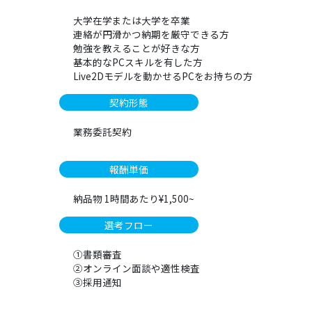
大学在学または大学を卒業
連絡が円滑かつ納期を厳守できる方
勉強を教えることが好きな方
基本的なPCスキルを有した方
Live2Dモデルを動かせるPCをお持ちの方
契約形態
業務委託契約
報酬単価
納品物 1時間あたり¥1,500~
選考フロー
①書類審査
②オンライン面談や適性検査
③採用通知